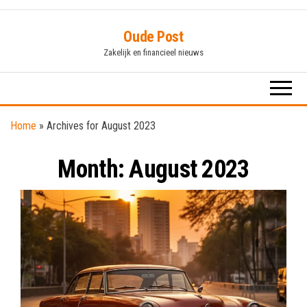
Skip
Oude Post
to
Zakelijk en financieel nieuws
the
content
Home
»
Archives for August 2023
Month:
August 2023