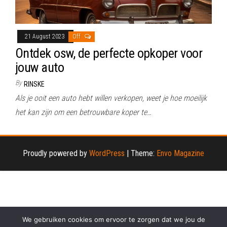
21 August 2023
Off
Ontdek osw, de perfecte opkoper voor
jouw auto
By
RINSKE
Als je ooit een auto hebt willen verkopen, weet je hoe moeilijk
het kan zijn om een betrouwbare koper te…
Proudly powered by
WordPress
|
Theme:
Envo Magazine
We gebruiken cookies om ervoor te zorgen dat we jou de