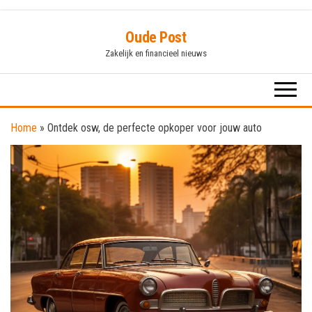
Skip
Oude Post
to
Zakelijk en financieel nieuws
the
content
Home
»
Ontdek osw, de perfecte opkoper voor jouw auto