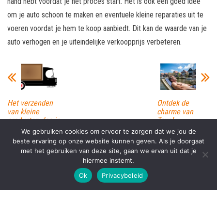
hand hebt voordat je het proces start. Het is ook een goed idee
om je auto schoon te maken en eventuele kleine reparaties uit te
voeren voordat je hem te koop aanbiedt. Dit kan de waarde van je
auto verhogen en je uiteindelijke verkoopprijs verbeteren.
Het verzenden
Ontdek de
van kleine
charme van
producten doe je
Texel
zo
We gebruiken cookies om ervoor te zorgen dat we jou de
beste ervaring op onze website kunnen geven. Als je doorgaat
met het gebruiken van deze site, gaan we ervan uit dat je
hiermee instemt.
Proudly powered by
WordPress
|
Theme:
Envo Magazine
Ok
Privacybeleid